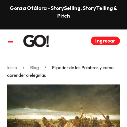
Gonza Otálora - StorySelling, StoryTelling &
Pitch
Ingresar
menu
Inicio
Blog
El poder de las Palabras y cómo
aprender a elegirlas