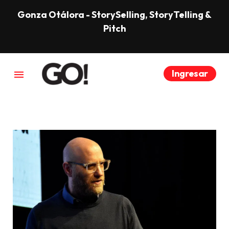
Gonza Otálora - StorySelling, StoryTelling &
Pitch
Ingresar
menu