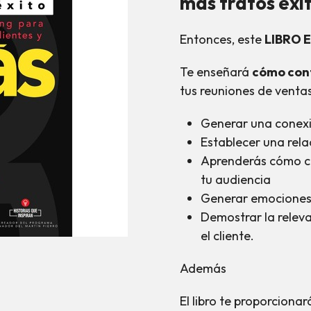
más tratos exi
Entonces, este
LIBRO E
Te enseñará
cómo cont
tus reuniones de ventas
Generar una conexi
Establecer una rela
Aprenderás cómo co
tu audiencia
Generar emociones 
Demostrar la releva
el cliente.
Además
El libro te proporciona