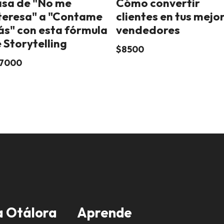
sa de "No me
Cómo convertir
teresa" a "Contame
clientes en tus mejo
s" con esta fórmula
vendedores
 Storytelling
$8500
7000
 Otálora
Aprende