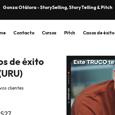
Gonza Otálora - StorySelling, StoryTelling & Pitch
me
Contacto
Cursos
Pitch
Casos de éxito
s de éxito
(URU)
vos clientes
S27