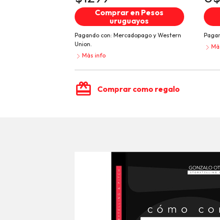
Comprar en Pesos
uruguayos
Pagando con:
Mercadopago
y
Western
Pagan
Union.
Más
Más info
card_giftcard
Comprar como regalo