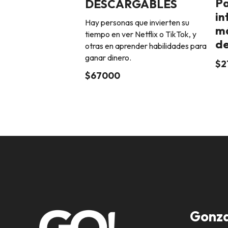
Pa
DESCARGABLES
in
Hay personas que invierten su
má
tiempo en ver Netflix o TikTok, y
de
otras en aprender habilidades para
ganar dinero.
$2
$67000
Gonza