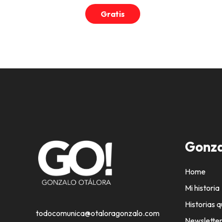
Gratis
Gonza
Home
Mi historia
Historias q
todocomunica@otaloragonzalo.com
Newslette