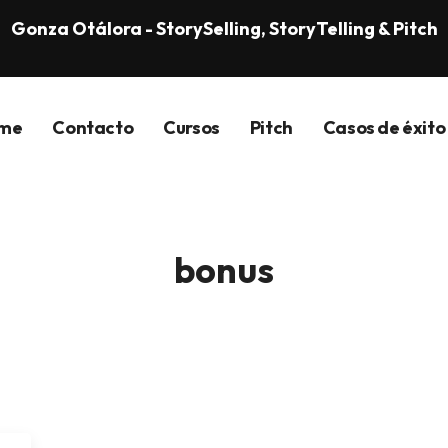
Gonza Otálora - StorySelling, StoryTelling & Pitch
me
Contacto
Cursos
Pitch
Casos de éxito
bonus