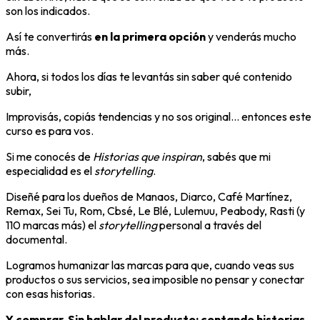
son los indicados.
Así te convertirás
en la primera opción
y venderás mucho
más.
Ahora, si todos los días te levantás sin saber qué contenido
subir,
Improvisás, copiás tendencias y no sos original… entonces este
curso es para vos.
Si me conocés de
Historias que inspiran
, sabés que mi
especialidad es el
storytelling
.
Diseñé para los dueños de Manaos, Diarco, Café Martínez,
Remax, Sei Tu, Rom, Cbsé, Le Blé, Lulemuu, Peabody, Rasti (y
110 marcas más) el
storytelling
personal a través del
documental.
Logramos humanizar las marcas para que, cuando veas sus
productos o sus servicios, sea imposible no pensar y conectar
con esas historias.
Y comprar. Sin hablar del producto: contando historias.