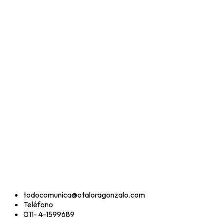
todocomunica@otaloragonzalo.com
Teléfono
011- 4-1599689