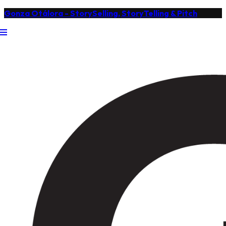
Gonza Otálora - StorySelling, StoryTelling & Pitch
enu