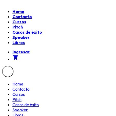
Home
Contacto
Cursos
Pitch
Casos de éxito
Speaker
Libros
Ingresar
shopping_cart
Home
Contacto
Cursos
Pitch
Casos de éxito
Speaker
Libros