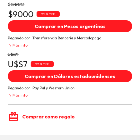
$12000
$9000
25 % OFF
Comprar en Pesos argentinos
Pagando con:
Transferencia Bancaria
y
Mercadopago
Más info
U$S9
U$S7
22 % OFF
Comprar en Dólares estadounidenses
Pagando con:
Pay Pal
y
Western Union.
Más info
card_giftcard
Comprar como regalo