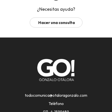
¿Necesitas ayuda?
Hacer una consulta
todocomunica@otaloragonzalo.com
Teléfono
011- 4-1599689