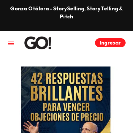
Gonza Otálora - StorySelling, StoryTelling &
Pitch
Ingresar
menu