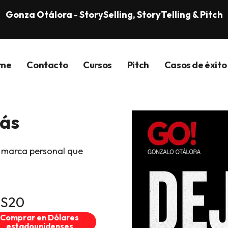
Gonza Otálora - StorySelling, StoryTelling & Pitch
me
Contacto
Cursos
Pitch
Casos de éxito
más
 marca personal que
S20
Comprar en Dólares
estadounidenses