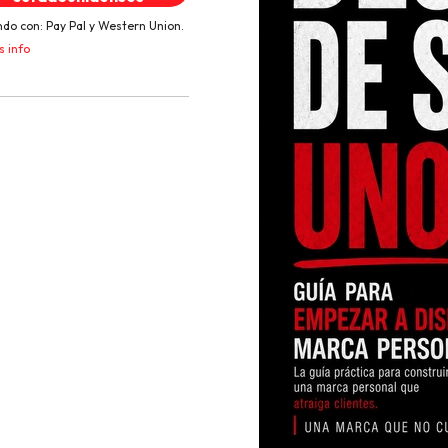
do con:
Pay Pal
y
Western Union.
 info