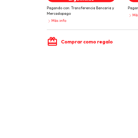
Pagando con:
Transferencia Bancaria
y
Pagan
Mercadopago
Más
Más info
card_giftcard
Comprar como regalo