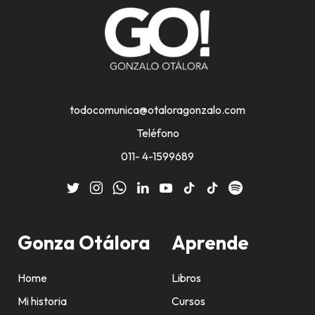
todocomunica@otaloragonzalo.com
Teléfono
011- 4-1599689
Gonza Otálora
Aprende
Home
Libros
Mi historia
Cursos