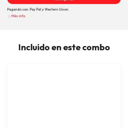
Pagando con:
Pay Pal
y
Western Union.
Más info
Vende más seguros de vida y
Comprar
capitalización Súper combo
Incluido en este combo