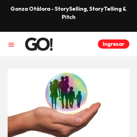
Gonza Otálora - StorySelling, StoryTelling &
Pitch
Ingresar
menu