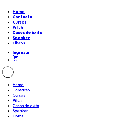
Home
Contacto
Cursos
Pitch
Casos de éxito
Speaker
Libros
Ingresar
shopping_cart
Home
Contacto
Cursos
Pitch
Casos de éxito
Speaker
Libros