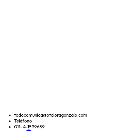
todocomunica@otaloragonzalo.com
Teléfono
011- 4-1599689