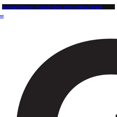
Gonza Otálora - StorySelling, StoryTelling & Pitch
enu